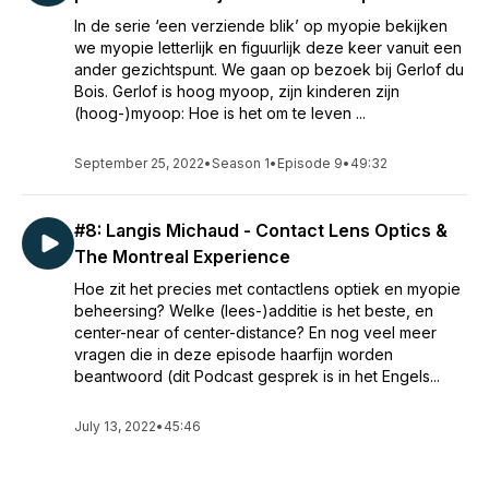
In de serie ‘een verziende blik’ op myopie bekijken
we myopie letterlijk en figuurlijk deze keer vanuit een
ander gezichtspunt. We gaan op bezoek bij Gerlof du
Bois. Gerlof is hoog myoop, zijn kinderen zijn
(hoog-)myoop: Hoe is het om te leven ...
September 25, 2022
•
Season 1
•
Episode 9
•
49:32
#8: Langis Michaud - Contact Lens Optics &
The Montreal Experience
Hoe zit het precies met contactlens optiek en myopie
beheersing? Welke (lees-)additie is het beste, en
center-near of center-distance? En nog veel meer
vragen die in deze episode haarfijn worden
beantwoord (dit Podcast gesprek is in het Engels...
July 13, 2022
•
45:46