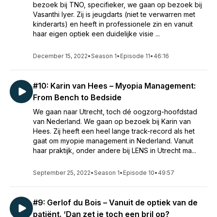
bezoek bij TNO, specifieker, we gaan op bezoek bij
Vasanthi Iyer. Zij is jeugdarts (niet te verwarren met
kinderarts) en heeft in professionele zin en vanuit
haar eigen optiek een duidelijke visie ...
December 15, 2022
•
Season 1
•
Episode 11
•
46:16
#10: Karin van Hees – Myopia Management:
From Bench to Bedside
We gaan naar Utrecht, toch dé oogzorg-hoofdstad
van Nederland. We gaan op bezoek bij Karin van
Hees. Zij heeft een heel lange track-record als het
gaat om myopie management in Nederland. Vanuit
haar praktijk, onder andere bij LENS in Utrecht ma...
September 25, 2022
•
Season 1
•
Episode 10
•
49:57
#9: Gerlof du Bois – Vanuit de optiek van de
patiënt. ‘Dan zet je toch een bril op?