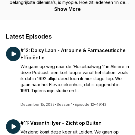
belangrijkste dilemma’s, is myopie. Hoe zit iedereen ‘in de
wedstrijd’, en om er nog maar een cliché in te gooien: ‘wat is
Show More
de gevoelstemperatuur’? Mijn naam is Eef van der Worp -
opticien, optometrist, gepromoveerd in oogheelkunde en
onderzoeker. In deze Podcasts ga ik praten met
zorgmedewerkers die dagelijks met de materie te maken
Latest Episodes
hebben: voor- en tegenstanders, genuanceerden en ook
wel ongenuanceerden – aangevuld met
#12: Daisy Laan - Atropine & Farmaceutische
achtergrondinformatie en de laatste updates uit de
wetenschappelijke literatuur. Vérziend: een objectieve en
Efficiëntie
vérziende podcast met een brede visie op Myopie
We gaan op weg naar de ‘Hospitaalweg 1’ in Almere in
Management. In dit eerste seizoen - 12 episodes waarin álle
deze Podcast: een kort loopje vanaf het station, zoals
aspecten van myopie management aan bod komen: van
ik dat in 1992 altijd deed toen ik hier stage liep. We
noodzaak en relevantie, tot preventie, optische intervetie e
gaan naar het Flevoziekenhuis, dat is opgericht in
farmaceutische interventie. Pogasten zijn: Annet Haarman,
1991. Tijdens mijn studie en t...
Peter van Etten, Clair Enthoven, Jeroen Mulder, Eva van ’t
Schip, Annet Jongmans, Veerle Berkhof, JR Polling, Langis
Michaud, Gerlof Du Bois, Karin van Hees, Vasanthi Iyer en
December 15, 2022
•
Season 1
•
Episode 12
•
49:42
Daisy Laan. Nu op Spotify, Apple Podcast & Google Podcast -
Verziend de Myopie poddcast Sponsor: HOYA Nederland -
#11: Vasanthi Iyer - Zicht op Buiten
Muziek: Micha Sprenger
Vérziend komt deze keer uit Leiden. We gaan op