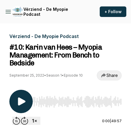
Vérziend - De Myopie
+ Follow
Podcast
Vérziend - De Myopie Podcast
#10: Karin van Hees – Myopia
Management: From Bench to
Bedside
Share
September 25, 2022
•
Season 1
•
Episode 10
Use Left/Right to seek, Home/End to jump to st
0:00
|
49:57