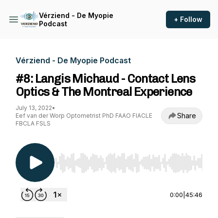
Vérziend - De Myopie
+ Follow
Podcast
Vérziend - De Myopie Podcast
#8: Langis Michaud - Contact Lens
Optics & The Montreal Experience
July 13, 2022
•
Share
Eef van der Worp Optometrist PhD FAAO FIACLE
FBCLA FSLS
Use Left/Right to seek, Home/End to jump to st
0:00
|
45:46